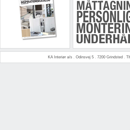
KA Interiør a/s . Odinsvej 5 . 7200 Grindsted . T